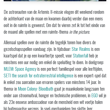
De astronauten van de Artemis II-missie vlogen dit weekend rondom
de achterkant van de maan en kwamen daarbij verder dan een mens
ooit in de ruimte is geweest. Om dat te vieren zet ik tot het einde van
de maand alle spellen met een ruimte-thema
in the picture
.
Allemaal spellen over de ruimte die tegelijk tonen hoe divers de
gezelschapsspellen vandaag zijn. In tijdsduur:
Star Realms
is een
kaartspel dat je op een kwartiertje speelt, voor
Stationfall
heb je
minstens een uur nodig om enkel de speluitleg te doen. In doelgroep:
MLEM: Space Agency
is een perfect familiespel voor alle leeftijden,
SETI the search for extraterrestrial intelligence
is een expert-spel dat
ik enkel zou aanraden aan ervaren spelers van minstens 14 jaar. In
thema: in
Moon Colony: Bloodbath
gaat je maankolonie langzaam ten
onder aan stroomuitval, honger en technische problemen, in
EGO
wil je
als 23e eeuwse ambassadeur van de mensheid een wit voetje halen
bij buitenaardse wezens. In spel-mechanieken ten slotte: leer