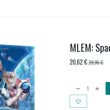
ellen huren
Onwankel-bar
Activiteiten
Nieuws uit Wankel
MLEM: Spa
20,62
€
29,95
€