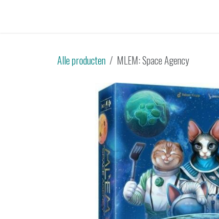
Overslaan naar inhoud
Startpagina
Catalogus
Tweedehands
Sp
Alle producten
MLEM: Space Agency