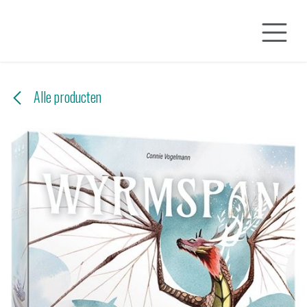
Overslaan naar inhoud
Alle producten