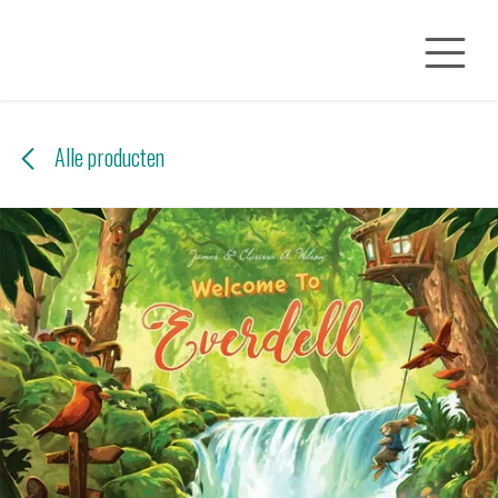
Overslaan naar inhoud
Alle producten