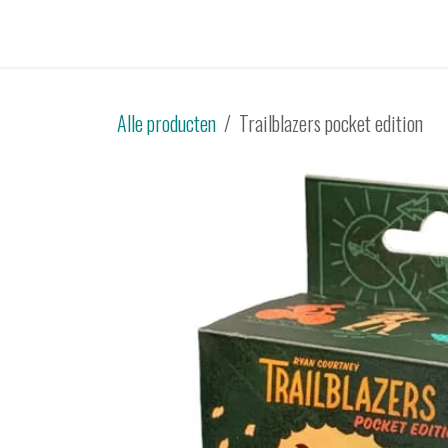
Overslaan naar inhoud
Startpagina
Catalogus
Tweedehands
Sp
Alle producten
Trailblazers pocket edition