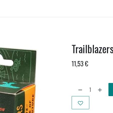
ellen huren
Onwankel-bar
Activiteiten
Nieuws uit Wankel
Trailblazer
11,53
€