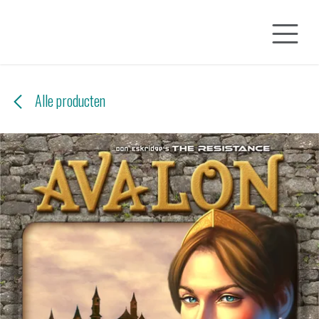
Overslaan naar inhoud
Alle producten