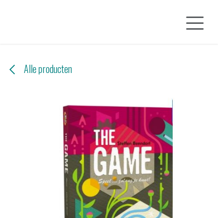
Overslaan naar inhoud
Alle producten