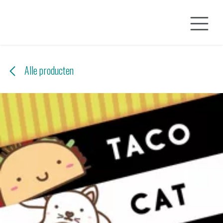
Overslaan naar inhoud
Alle producten