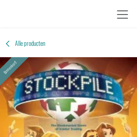
Overslaan naar inhoud
Alle producten
Binnenkort!