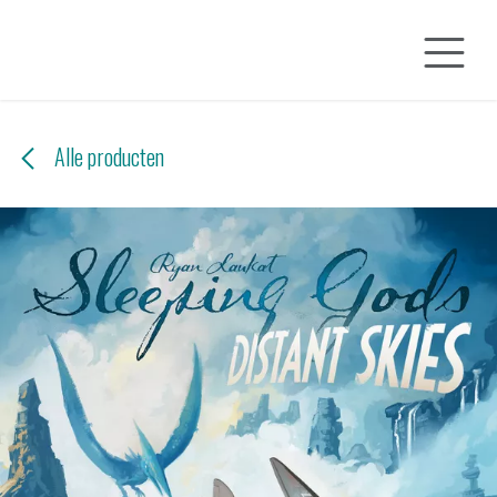
Overslaan naar inhoud
Alle producten