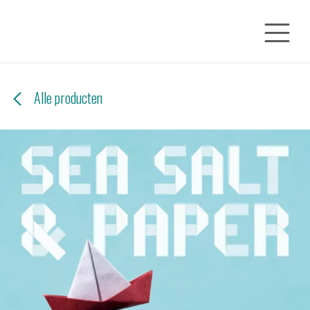
Overslaan naar inhoud
Alle producten