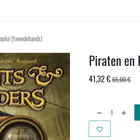
ellen huren
Onwankel-bar
Activiteiten
Nieuws uit Wankel
oplui (tweedehands)
Piraten en
41,32
€
65,00
€