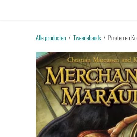
Overslaan naar inhoud
Startpagina
Catalogus
Tweedehands
Sp
Alle producten
Tweedehands
Piraten en Ko