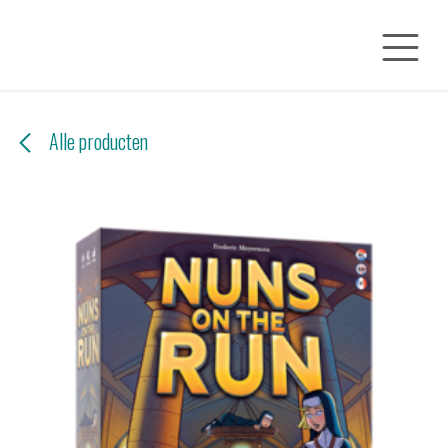
Overslaan naar inhoud
Alle producten