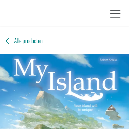
Overslaan naar inhoud
Alle producten