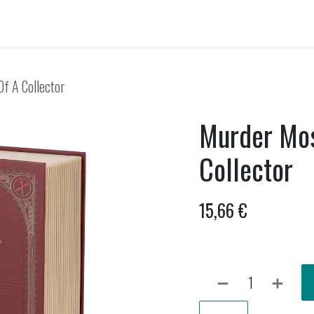
ellen huren
Onwankel-bar
Activiteiten
Nieuws uit Wankel
f A Collector
Murder Mos
Collector
15,66
€