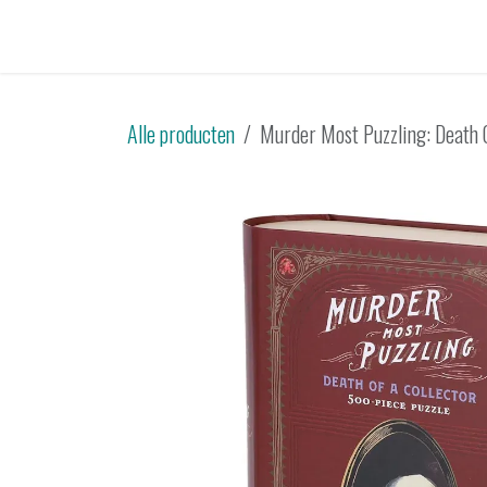
Overslaan naar inhoud
Startpagina
Catalogus
Tweedehands
Sp
Alle producten
Murder Most Puzzling: Death O