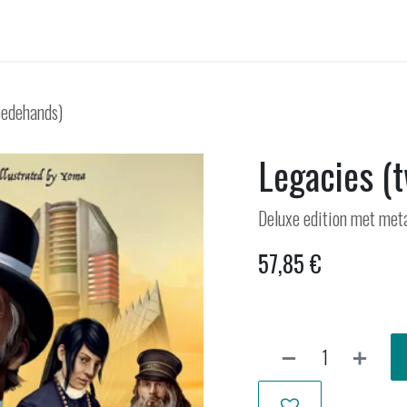
ellen huren
Onwankel-bar
Activiteiten
Nieuws uit Wankel
eedehands)
Legacies (
Deluxe edition met meta
57,85
€