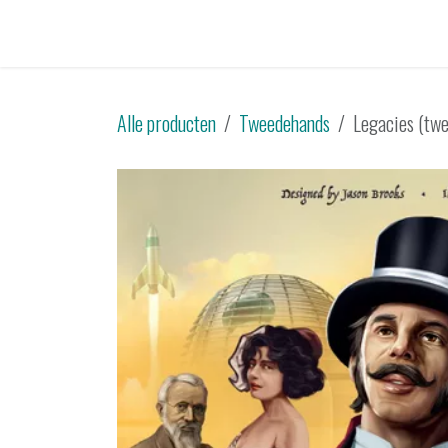
Overslaan naar inhoud
Startpagina
Catalogus
Tweedehands
Sp
Alle producten
Tweedehands
Legacies (tw