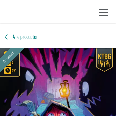
Overslaan naar inhoud
Alle producten
Binnenkort!