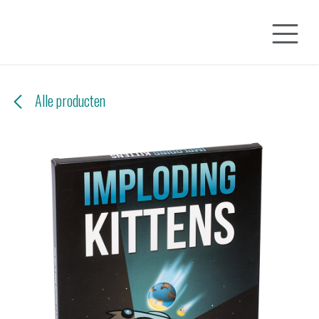
Overslaan naar inhoud
Alle producten