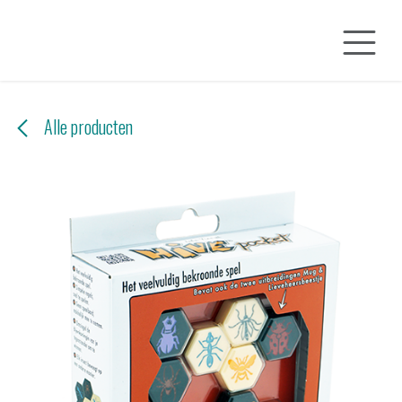
Overslaan naar inhoud
Alle producten