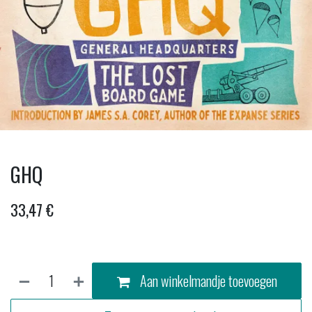
GHQ
33,47
€
Aan winkelmandje toevoegen