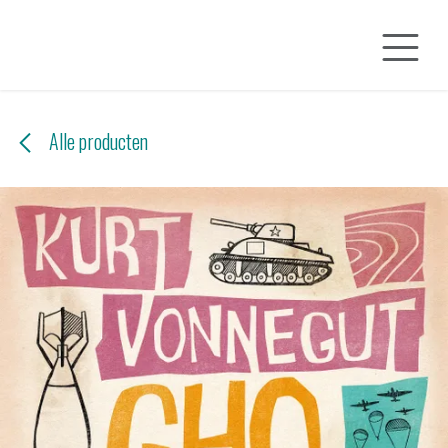
Overslaan naar inhoud
Alle producten