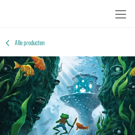
Overslaan naar inhoud
Alle producten