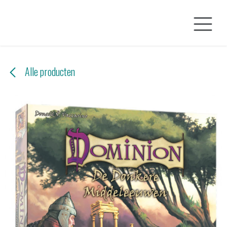
Overslaan naar inhoud
Alle producten