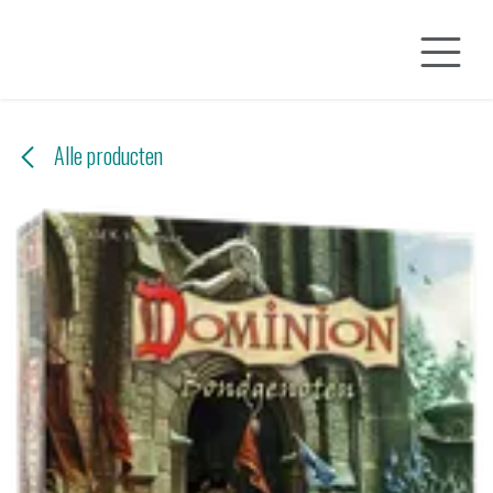
Overslaan naar inhoud
Alle producten