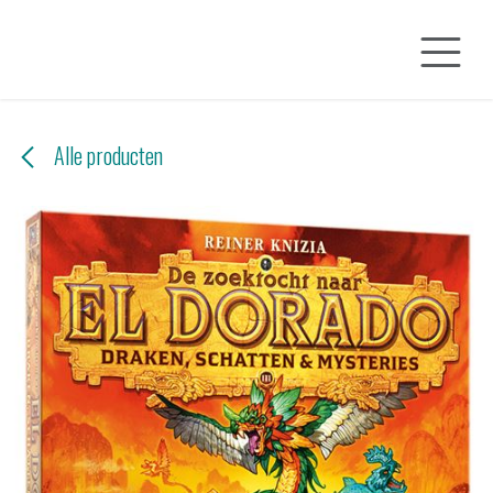
Overslaan naar inhoud
Alle producten