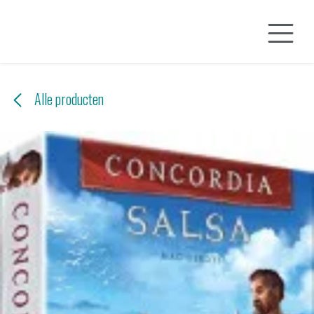
Overslaan naar inhoud
Alle producten