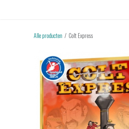
Overslaan naar inhoud
Startpagina
Catalogus
Tweedehands
Sp
Alle producten
Colt Express