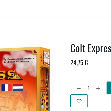
ellen huren
Onwankel-bar
Activiteiten
Nieuws uit Wankel
Colt Expre
24,75
€