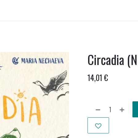
ellen huren
Onwankel-bar
Activiteiten
Nieuws uit Wankel
Circadia (N
14,01
€