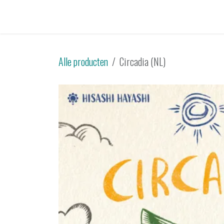
Overslaan naar inhoud
Startpagina
Catalogus
Tweedehands
Sp
Alle producten
Circadia (NL)