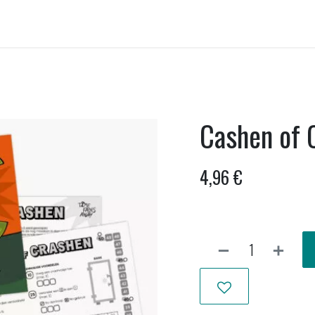
ellen huren
Onwankel-bar
Activiteiten
Nieuws uit Wankel
Cashen of 
4,96
€