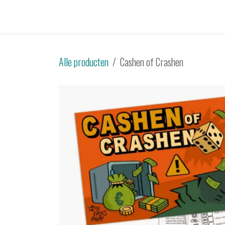
Overslaan naar inhoud
Startpagina
Catalogus
Tweedehands
Sp
Alle producten
Cashen of Crashen