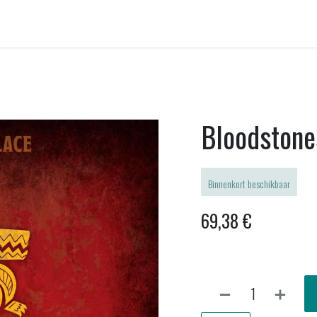
ellen huren
Onwankel-bar
Activiteiten
Nieuws uit Wankel
Bloodstone
Binnenkort beschikbaar
69,38
€