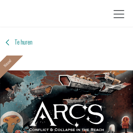
Overslaan naar inhoud
Te huren
Nieuw!