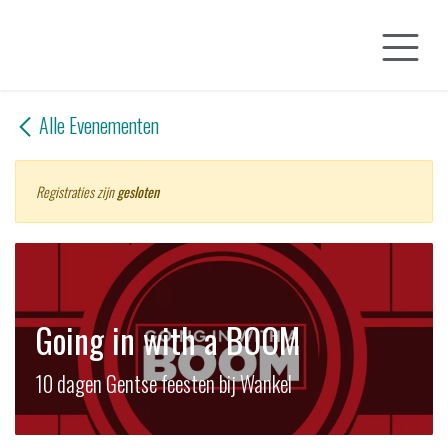
Overslaan naar inhoud
Alle Evenementen
Registraties zijn
gesloten
Going in with a BOOM
10 dagen Gentse feesten bij Wankel