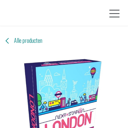
Overslaan naar inhoud
Alle producten