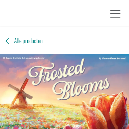
Overslaan naar inhoud
Alle producten